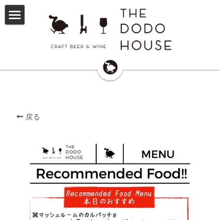
TOP
About Us
SNS・Booking Form
Today's menu
戻る
Party Plan
Event Infomation
Original Goods
Contact